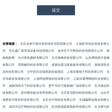
友情链接：
北京未来宇航空间科技研究院有限公司
上海契伟信息科技有限公
司
河北鑫广泰管道设备科技有限公司
金华市子月网络科技有限责任公司
海
南电影网
长沙哲鱼建材有限公司
北京致峰科技有限公司
山东博锦医疗器械
有限公司
昆明臧培科技有限公司
成都佳嘉洁家政服务有限公司
湖南浪跃信
息科技有限公司
沙坪坝区莎瑞美家体验酒店
上海涅聚电子科技有限公司
北
京韦霸科技有限公司
上海晖壹网络科技有限公司
上海润通博网络科技有限公
司
成都闯帅天下科技有限公司
恩平市好万家购物广场有限公司
北京慎喆科
技有限公司
苏州睿筑物业管理有限公司
北京富润斯特科技有限公司
汕头市
海恩堂中医药科技有限公司
北京化中闲科技有限公司
无锡鑫辉创钢业有限公
司
深圳市迈芒网络科技有限公司
杭州新画面装饰材料有限公司
北京卵匀科