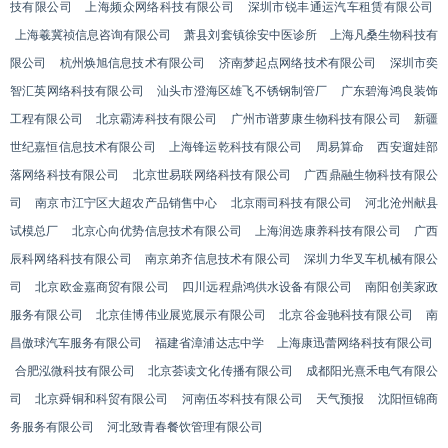
技有限公司
上海频众网络科技有限公司
深圳市锐丰通运汽车租赁有限公司
上海羲冀祯信息咨询有限公司
萧县刘套镇徐安中医诊所
上海凡桑生物科技有
限公司
杭州焕旭信息技术有限公司
济南梦起点网络技术有限公司
深圳市奕
智汇英网络科技有限公司
汕头市澄海区雄飞不锈钢制管厂
广东碧海鸿良装饰
工程有限公司
北京霸涛科技有限公司
广州市谱萝康生物科技有限公司
新疆
世纪嘉恒信息技术有限公司
上海锋运乾科技有限公司
周易算命
西安遛娃部
落网络科技有限公司
北京世易联网络科技有限公司
广西鼎融生物科技有限公
司
南京市江宁区大超农产品销售中心
北京雨司科技有限公司
河北沧州献县
试模总厂
北京心向优势信息技术有限公司
上海润选康养科技有限公司
广西
辰科网络科技有限公司
南京弟齐信息技术有限公司
深圳力华叉车机械有限公
司
北京欧金嘉商贸有限公司
四川远程鼎鸿供水设备有限公司
南阳创美家政
服务有限公司
北京佳博伟业展览展示有限公司
北京谷金驰科技有限公司
南
昌傲球汽车服务有限公司
福建省漳浦达志中学
上海康迅蕾网络科技有限公司
合肥泓微科技有限公司
北京荟读文化传播有限公司
成都阳光熹禾电气有限公
司
北京舜铜和科贸有限公司
河南伍岑科技有限公司
天气预报
沈阳恒锦商
务服务有限公司
河北致青春餐饮管理有限公司